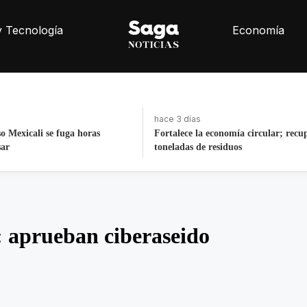
y Tecnología
Economía
hace 3 días
nomía circular; recupera 30
La histórica cabalgata de Chignahu
iduos
Puebla
 aprueban ciberaseido