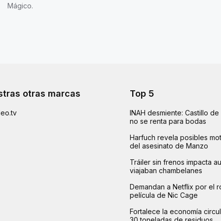
Mágico.
tras otras marcas
Top 5
eo.tv
INAH desmiente: Castillo d
no se renta para bodas
Harfuch revela posibles mot
del asesinato de Manzo
Tráiler sin frenos impacta 
viajaban chambelanes
Demandan a Netflix por el r
película de Nic Cage
Fortalece la economía circu
30 toneladas de residuos