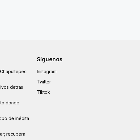
Síguenos
e Chapultepec
Instagram
Twitter
ivos detras
Tiktok
auto donde
obo de inédita
lar; recupera