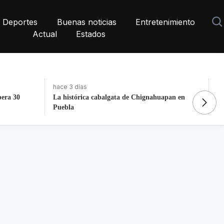
Deportes
Buenas noticias
Entretenimiento
Actual
Estados
hace 2 horas
ha
apan en
Confirman que cohete de Space X impactó
Vo
contra la Luna
Vi