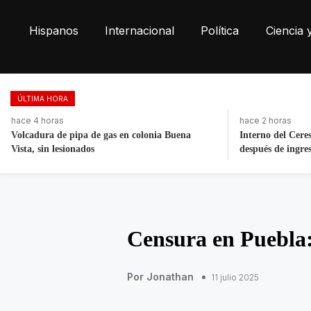
Hispanos
Internacional
Política
Ciencia 
ÚLTIMA HORA
hace 2 horas
hace 3 días
Interno del Cereso Mexicali se fuga horas
Fortalece la eco
después de ingresar
toneladas de res
Censura en Puebla:
Por Jonathan
11 julio 2025