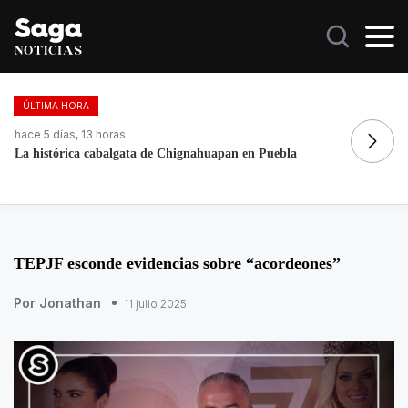
ÚLTIMA HORA
hace 1 día, 11 horas
ha
Mexicano se declara culpable de lavar más de 1.9 MDD en
Fo
EEUU
re
TEPJF esconde evidencias sobre “acordeones”
Por Jonathan
11 julio 2025