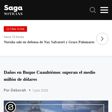
ÚLTIMA HORA
hace 12 horas
ha
Noroña sale en defensa de Nay Salvatori y Grace Palomares
Fo
re
Daños en Buque Cuauhtémoc superan el medio
millón de dólares
Por Deborah
1 julio 2025