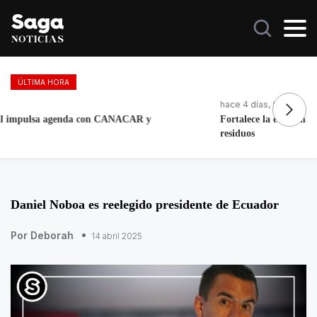
ÚLTIMA HORA
hace 4 días, 6 horas
ha
Fortalece la economía circular; recupera 30 toneladas de
Es
residuos
Daniel Noboa es reelegido presidente de Ecuador
Por Deborah
14 abril 2025