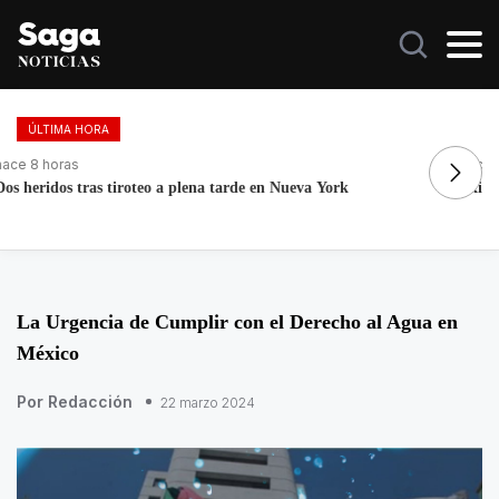
ÚLTIMA HORA
hace 12 horas
ha
Exintegrante de la GN denuncia corrupción e irregularidades
La
La Urgencia de Cumplir con el Derecho al Agua en
México
Por Redacción
22 marzo 2024