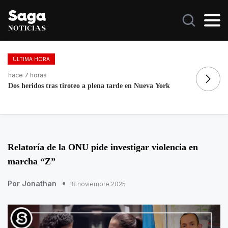
ÚLTIMA HORA
hace 7 horas
h
Retiran más de 22 toneladas de basura de Av Las Torres
E
Relatoría de la ONU pide investigar violencia en
marcha “Z”
Por Jonathan
18 noviembre 2025