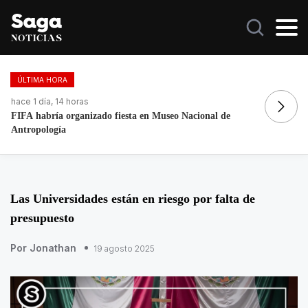
ÚLTIMA HORA
hace 1 día, 17 horas
ha
Galilea Montijo celebra estar entre Los 50 más bellos
Fa
Las Universidades están en riesgo por falta de
presupuesto
Por Jonathan
19 agosto 2025