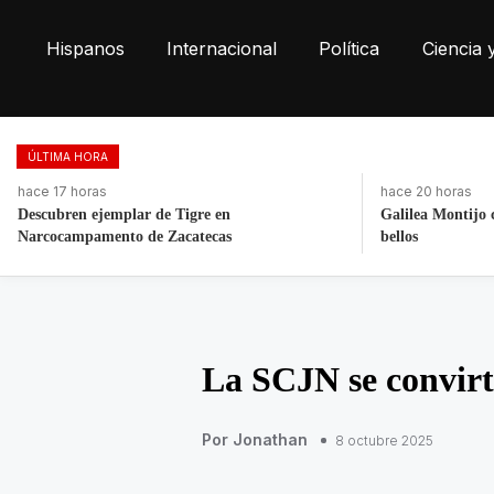
Hispanos
Internacional
Política
Ciencia 
ÚLTIMA HORA
hace 20 horas
hace 17 horas
Galilea Montijo celebra estar entre Los 50 más
Retiran más de 2
bellos
Las Torres
La SCJN se convirti
Por Jonathan
8 octubre 2025