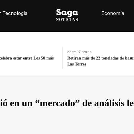
y Tecnología
Economía
hace 4 días, 19 horas
2 toneladas de basura de Av
La histórica cabalgata de Chignahu
Puebla
ó en un “mercado” de análisis le