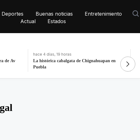
Deportes
Buenas noticias
Entretenimiento
Actual
Estados
hace 4 días, 19 horas
ha
apan en
Fortalece la economía circular; recupera 30
De
toneladas de residuos
N
gal