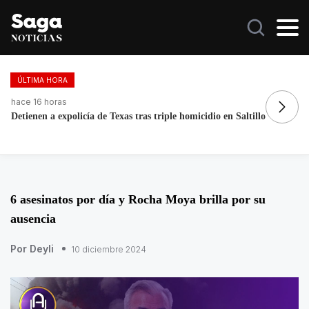
ÚLTIMA HORA
hace 3 días, 19 horas
ha
La histórica cabalgata de Chignahuapan en Puebla
Fo
re
6 asesinatos por día y Rocha Moya brilla por su
ausencia
Por Deyli
10 diciembre 2024