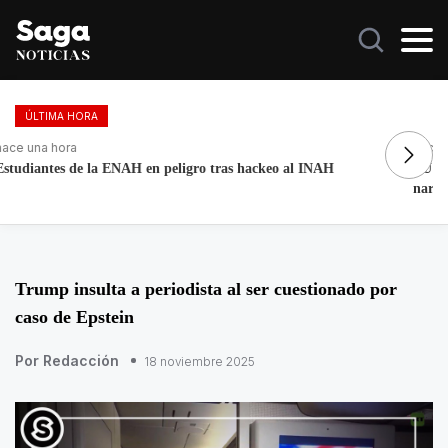
ÚLTIMA HORA
hace 30 minutos
ha
EU ha pagado 200 MDD en recompensas por integrantes del
Fo
narco
re
Trump insulta a periodista al ser cuestionado por
caso de Epstein
Por Redacción
18 noviembre 2025