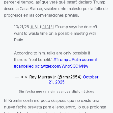
perder el tiempo, así que veré qué pasa”, declaró Trump
desde la Casa Blanca, visiblemente molesto por la falta de
progresos en las conversaciones previas.
10/21/25 🇺🇸🇺🇦🇨🇿 ❗️Trump says he doesn’t
want to waste time on a possible meeting with
Putin.
According to him, talks are only possible if
there is “real benefit.”
#Trump
#Putin
#summit
#cancelled
pic.twitter.com/WnoSQC1vNw
— 🇺🇸 Ray Murray jr (@rmjr2654)
October
21, 2025
Sin fecha nueva y sin avances diplomáticos
El Kremlin confirmó poco después que no existe una
nueva fecha prevista para el encuentro, lo que prolonga