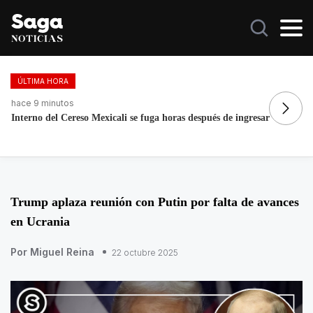
ÚLTIMA HORA
hace 9 minutos
ha
Interno del Cereso Mexicali se fuga horas después de ingresar
Fo
re
Trump aplaza reunión con Putin por falta de avances
en Ucrania
Por Miguel Reina
22 octubre 2025