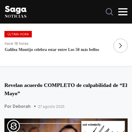
ÚLTIMA HORA
hace 18 horas
ha
Galilea Montijo celebra estar entre Los 50 más bellos
Re
Revelan acuerdo COMPLETO de culpabilidad de “El
Mayo”
Por Deborah
27 agosto 2025