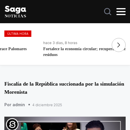
ÚLTIMA HORA
hace 3 días, 8 horas
ha
Fortalece la economía circular; recupera 30 toneladas de
Ma
residuos
Fiscalía de la República succionada por la simulación
Morenista
Por admin
4 diciembre 2025