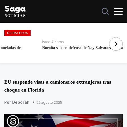
ÚLTIMA HORA
hace 4 horas
ha
Noroña sale en defensa de Nay Salvatori y Grace Palomares
Ma
EU suspende visas a camioneros extranjeros tras
choque en Florida
Por Deborah
22 agosto 2025