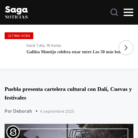
ÚLTIMA HORA
hace 1 día, 16 horas
ha
Galilea Montijo celebra estar entre Los 50 más bellos
Fa
Puebla presenta cartelera cultural con Dalí, Cuevas y
festivales
Por Deborah
4 septiembre 2025