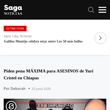
ÚLTIMA HORA
hace 1 día, 19 horas
ha
Galilea Montijo celebra estar entre Los 50 más bellos
Me
E
Piden pena MÁXIMA para ASESINOS de Yuri
Cristel en Chiapas
Por Deborah
20 junio 2025