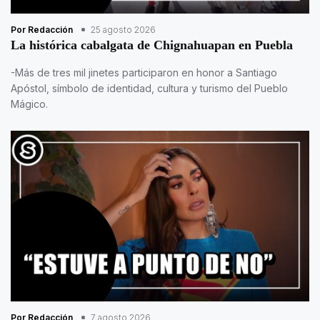
Por Redacción
25 agosto 2026
La histórica cabalgata de Chignahuapan en Puebla
-Más de tres mil jinetes participaron en honor a Santiago
Apóstol, símbolo de identidad, cultura y turismo del Pueblo
Mágico.
Por Redacción
7 agosto 2026