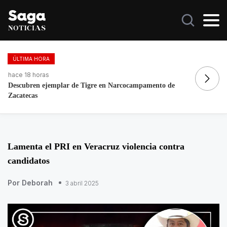
ÚLTIMA HORA
hace 21 horas
ha
Galilea Montijo celebra estar entre Los 50 más bellos
Re
Lamenta el PRI en Veracruz violencia contra
candidatos
Por Deborah
3 abril 2025