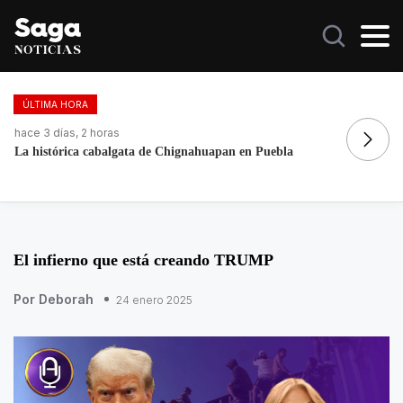
ÚLTIMA HORA
hace 3 días, 2 horas
ha
Fortalece la economía circular; recupera 30 toneladas de
Ca
residuos
El infierno que está creando TRUMP
Por Deborah
24 enero 2025