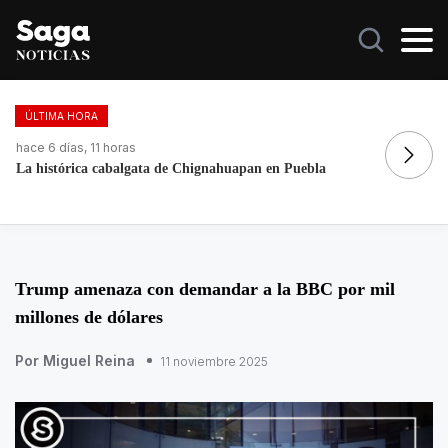
ÚLTIMA HORA
hace 2 días, 11 horas
ha
Galilea Montijo celebra estar entre Los 50 más bellos
Do
Trump amenaza con demandar a la BBC por mil
millones de dólares
Por Miguel Reina
11 noviembre 2025