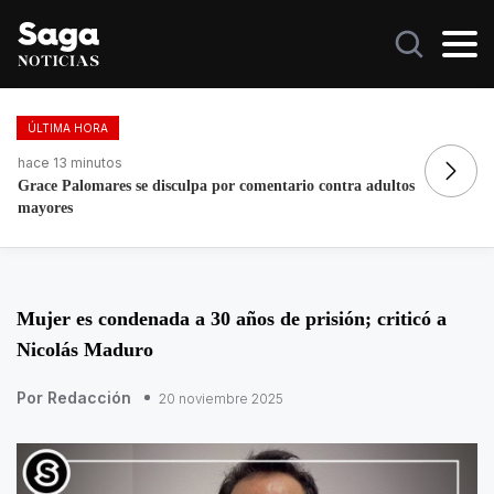
ÚLTIMA HORA
hace 3 horas
ha
Morena respalda presunta campaña anticipada de Andy
Ll
López Beltrán
Mujer es condenada a 30 años de prisión; criticó a
Nicolás Maduro
Por Redacción
20 noviembre 2025