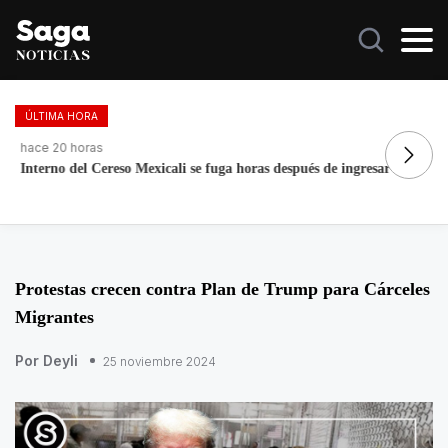
ÚLTIMA HORA
hace 20 horas
ha
Interno del Cereso Mexicali se fuga horas después de ingresar
No
Protestas crecen contra Plan de Trump para Cárceles
Migrantes
Por Deyli
25 noviembre 2024