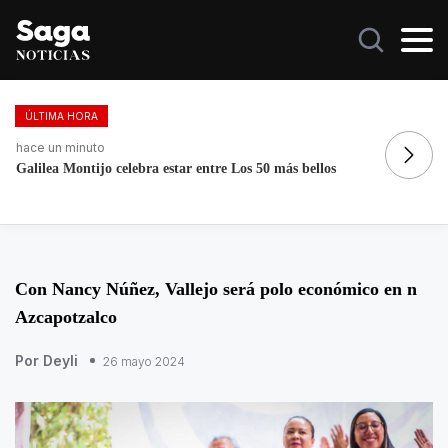
ÚLTIMA HORA
hace un minuto
ha
Galilea Montijo celebra estar entre Los 50 más bellos
Mu
Sp
Con Nancy Núñez, Vallejo será polo económico en n
Azcapotzalco
Por Deyli
26 mayo 2024