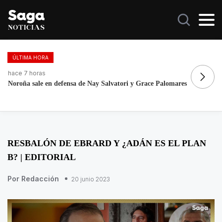
ÚLTIMA HORA
hace 7 horas
ha
Noroña sale en defensa de Nay Salvatori y Grace Palomares
Fo
re
RESBALÓN DE EBRARD Y ¿ADÁN ES EL PLAN
B? | EDITORIAL
Por Redacción
20 junio 2023