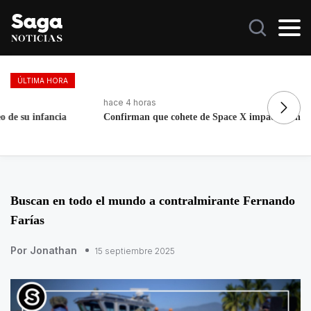
ÚLTIMA HORA
hace 4 horas
ha
Confirman que cohete de Space X impactó contra la Luna
Vo
le
Buscan en todo el mundo a contralmirante Fernando
Farías
Por Jonathan
15 septiembre 2025