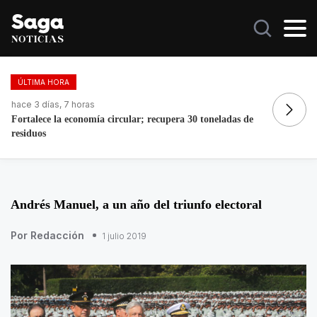
ÚLTIMA HORA
hace 3 días, 7 horas
ha
Fortalece la economía circular; recupera 30 toneladas de
Ma
residuos
Andrés Manuel, a un año del triunfo electoral
Por Redacción
1 julio 2019