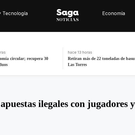
y Tecnología
Economía
hace 17 horas
2 toneladas de basura de Av
Exintegrante de la GN denuncia cor
irregularidades
apuestas ilegales con jugadores 