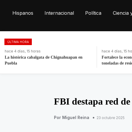
Hispanos
Internacional
Política
Ciencia 
ÚLTIMA HORA
hace 4 días, 15 horas
hace 13 horas
Fortalece la economía circular; recupera 30
Retiran más de 2
toneladas de residuos
Las Torres
FBI destapa red de 
Por Miguel Reina
23 octubre 2025