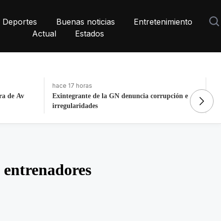
Deportes
Buenas noticias
Entretenimiento
Actual
Estados
hace 12 horas
ha
rupción e
Dos heridos tras tiroteo a plena tarde en Nueva
La
York
P
y entrenadores