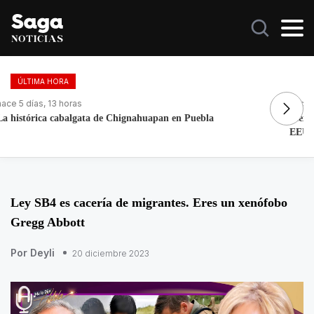
ÚLTIMA HORA
hace 1 día, 11 horas
ha
Mexicano se declara culpable de lavar más de 1.9 MDD en
Fo
EEUU
re
Ley SB4 es cacería de migrantes. Eres un xenófobo
Gregg Abbott
Por Deyli
20 diciembre 2023