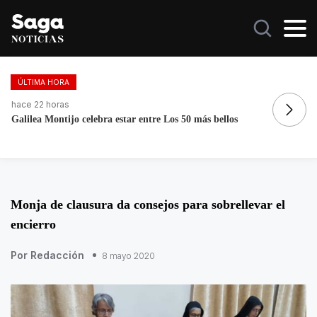
ÚLTIMA HORA
hace 22 horas
ha
Galilea Montijo celebra estar entre Los 50 más bellos
Re
Monja de clausura da consejos para sobrellevar el
encierro
Por Redacción
8 mayo 2020