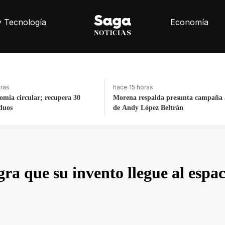
y Tecnología
Economía
hace 10 horas
 presunta campaña anticipada
ALCALDÍA CUAUHTÉMOC REST
eltrán
MONUMENTOS E INMOBILIARI
URBANO
gra que su invento llegue al espac