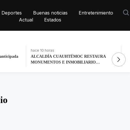
Deportes
Buenas noticias
Entretenimiento
Actual
Estados
hace 2 días, 14 horas
ha
AURA
La histórica cabalgata de Chignahuapan en
Gr
O
Puebla
co
io