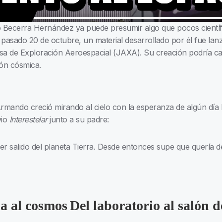
o Becerra Hernández ya puede presumir algo que pocos científi
 El pasado 20 de octubre, un material desarrollado por él fue l
a de Exploración Aeroespacial (JAXA). Su creación podría ca
ión cósmica.
Armando creció mirando al cielo con la esperanza de algún día 
vio
Interestelar
junto a su padre:
er salido del planeta Tierra. Desde entonces supe que quería d
la al cosmos
Del laboratorio al salón d