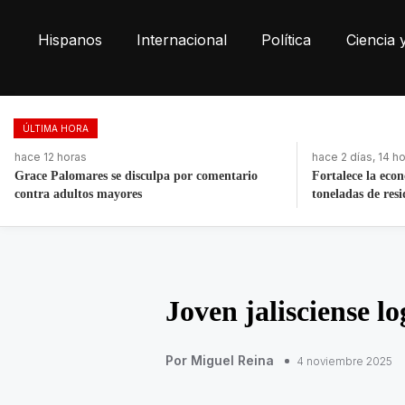
Hispanos
Internacional
Política
Ciencia 
ÚLTIMA HORA
hace 2 días, 14 horas
hace 15 horas
Fortalece la economía circular; recupera 30
Morena respalda
toneladas de residuos
de Andy López B
Joven jalisciense lo
Por Miguel Reina
4 noviembre 2025