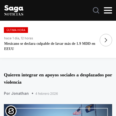
ÚLTIMA HORA
hace 1 día, 12 horas
ha
Mexicano se declara culpable de lavar más de 1.9 MDD en
Fo
EEUU
re
Quieren integrar en apoyos sociales a desplazados por
violencia
Por Jonathan
4 febrero 2026