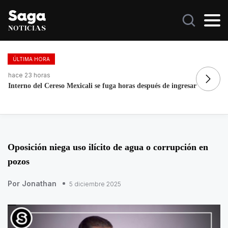
ÚLTIMA HORA
hace 17 horas
ha
Noroña sale en defensa de Nay Salvatori y Grace Palomares
De
Oposición niega uso ilícito de agua o corrupción en
pozos
Por Jonathan
5 diciembre 2025