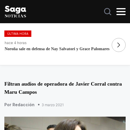
ÚLTIMA HORA
hace 4 horas
ha
Noroña sale en defensa de Nay Salvatori y Grace Palomares
Ma
Filtran audios de operadora de Javier Corral contra
Maru Campos
Por Redacción
3 marzo 2021