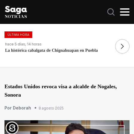
ÚLTIMA HORA
hace 5 días, 14 horas
ha
La histórica cabalgata de Chignahuapan en Puebla
Fo
re
Estados Unidos revoca visa a alcalde de Nogales,
Sonora
Por Deborah
8 agosto 2025