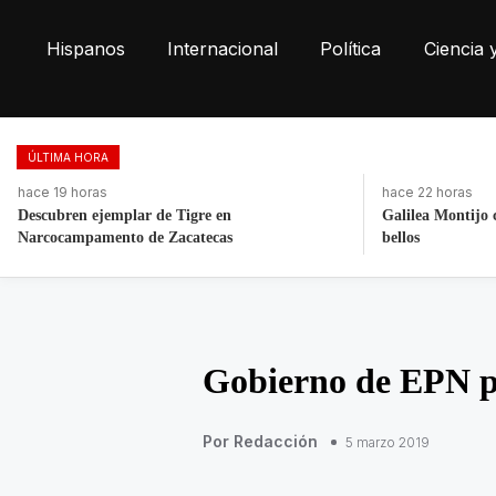
Hispanos
Internacional
Política
Ciencia 
ÚLTIMA HORA
hace 22 horas
hace 19 horas
Galilea Montijo celebra estar entre Los 50 más
Retiran más de 2
bellos
Las Torres
Gobierno de EPN pa
Por Redacción
5 marzo 2019