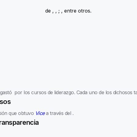
de
,
,
;
, entre otros.
 gastó
por los cursos de liderazgo. Cada uno de los dichosos t
esos
ación que obtuvo
Vice
a través del
.
Transparencia