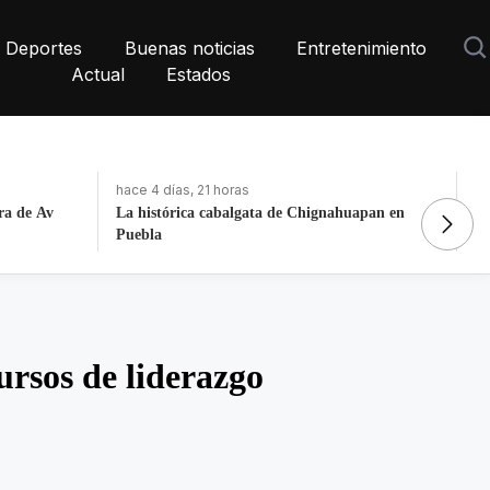
Deportes
Buenas noticias
Entretenimiento
Actual
Estados
hace 4 días, 21 horas
ha
apan en
Fortalece la economía circular; recupera 30
De
toneladas de residuos
N
rsos de liderazgo