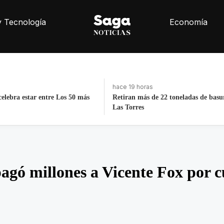
y Tecnología
Economía
hace 4 días, 21 horas
2 toneladas de basura de Av
La histórica cabalgata de Chignahu
Puebla
gó millones a Vicente Fox por cu