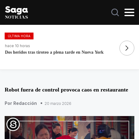
ÚLTIMA HORA
hace 14 horas
ha
Exintegrante de la GN denuncia corrupción e irregularidades
La
Robot fuera de control provoca caos en restaurante
Por Redacción
20 marzo 2026