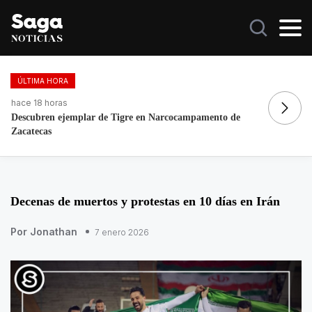
ÚLTIMA HORA
hace 21 horas
ha
Galilea Montijo celebra estar entre Los 50 más bellos
Re
Decenas de muertos y protestas en 10 días en Irán
Por Jonathan
7 enero 2026