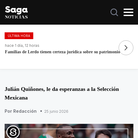
ÚLTIMA HORA
hace 5 días, 14 horas
ha
La histórica cabalgata de Chignahuapan en Puebla
Fo
re
Julián Quiñones, le da esperanzas a la Selección
Mexicana
Por Redacción
25 junio 2026