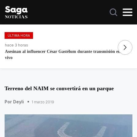
ÚLTIMA HORA
hace 2 horas
ha
Maru Campos advierte riesgos para la libertad de expresión
Fo
re
Terreno del NAIM se convertirá en un parque
Por Deyli
1 marzo 2019