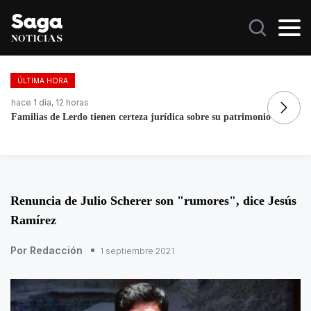
ÚLTIMA HORA
hace 5 días, 14 horas
ha
La histórica cabalgata de Chignahuapan en Puebla
Fo
re
Renuncia de Julio Scherer son "rumores", dice Jesús
Ramírez
Por Redacción
1 septiembre 2021