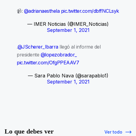
📹:
@adrianaesthela
pic.twitter.com/dbffNCLsyk
— IMER Noticias (@IMER_Noticias)
September 1, 2021
.
@JScherer_Ibarra
llegó al informe del
presidente
@lopezobrador_
pic.twitter.com/OfgPPEAAV7
— Sara Pablo Nava (@sarapablo1)
September 1, 2021
Lo que debes ver
Ver todo