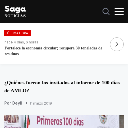
ÚLTIMA HORA
hace 7 horas
ha
Galilea Montijo celebra estar entre Los 50 más bellos
Do
¿Quiénes fueron los invitados al informe de 100 días
de AMLO?
Por Deyli
11 marzo 2019