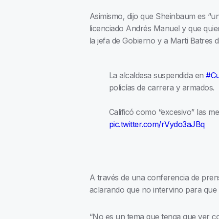
Asimismo, dijo que Sheinbaum es “una 
licenciado Andrés Manuel y que quier
la jefa de Gobierno y a Marti Batres d
La alcaldesa suspendida en
#C
policías de carrera y armados.
Calificó como “excesivo” las me
pic.twitter.com/rVydo3aJBq
A través de una conferencia de prens
aclarando que no intervino para que 
“No es un tema que tenga que ver con