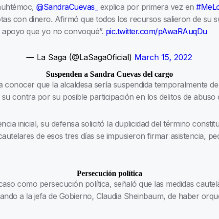
uauhtémoc,
@SandraCuevas_
explica por primera vez en
#MeLo
otas con dinero. Afirmó que todos los recursos salieron de su s
 apoyo que yo no convoqué”.
pic.twitter.com/pAwaRAuqDu
— La Saga (@LaSagaOficial)
March 15, 2022
Suspenden a Sandra Cuevas del cargo
a conocer que la alcaldesa sería suspendida temporalmente de
u contra por su posible participación en los delitos de abuso 
cia inicial, su defensa solicitó la duplicidad del término constit
telares de esos tres días se impusieron firmar asistencia, pedir
Persecución política
aso como persecución política, señaló que las medidas cautel
usando a la jefa de Gobierno, Claudia Sheinbaum, de haber orqu