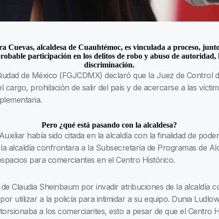
ra Cuevas, alcaldesa de Cuauhtémoc, es vinculada a proceso, junto 
robable participación en los delitos de robo y abuso de autoridad, 
discriminación.
a Ciudad de México (FGJCDMX) declaró que la Juez de Control 
 cargo, prohibición de salir del país y de acercarse a las vícti
mplementaria.
Pero ¿qué está pasando con la alcaldesa?
iliar había sido citada en la alcaldía con la finalidad de pode
 la alcaldía confrontara a la Subsecretaría de Programas de Al
 espacios para comerciantes en el Centro Histórico.
de Claudia Sheinbaum por invadir atribuciones de la alcaldía c
or utilizar a la policía para intimidar a su equipo. Dunia Ludlow
torsionaba a los comerciantes, esto a pesar de que el Centro Hi