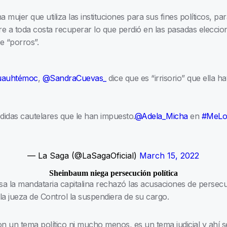
mujer que utiliza las instituciones para sus fines políticos, pa
e a toda costa recuperar lo que perdió en las pasadas eleccione
e “porros”.
uauhtémoc
,
@SandraCuevas_
dice que es “irrisorio” que ella h
didas cautelares que le han impuesto.
@Adela_Micha
en
#MeLoD
— La Saga (@LaSagaOficial)
March 15, 2022
Sheinbaum niega persecución política
a la mandataria capitalina rechazó las acusaciones de persecu
la jueza de Control la suspendiera de su cargo.
 un tema político ni mucho menos, es un tema judicial y ahí se