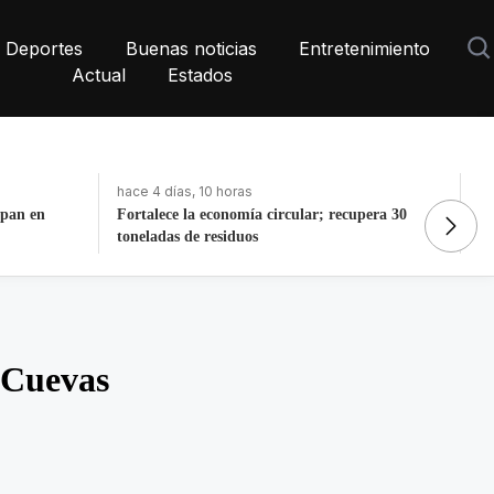
Deportes
Buenas noticias
Entretenimiento
Actual
Estados
hace 8 horas
ha
pera 30
Retiran más de 22 toneladas de basura de Av
Do
Las Torres
Y
a Cuevas