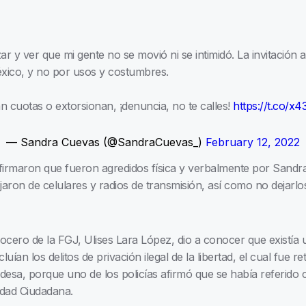
ar y ver que mi gente no se movió ni se intimidó. La invitación 
éxico, y no por usos y costumbres.
an cuotas o extorsionan, ¡denuncia, no te calles!
https://t.co/x
— Sandra Cuevas (@SandraCuevas_)
February 12, 2022
 afirmaron que fueron agredidos física y verbalmente por Sandra
on de celulares y radios de transmisión, así como no dejarlos
vocero de la FGJ, Ulises Lara López, dio a conocer que existía 
uían los delitos de privación ilegal de la libertad, el cual fue re
aldesa, porque uno de los policías afirmó que se había referido
idad Ciudadana.