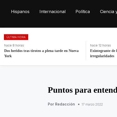
Hispanos
Internacional
Política
Ciencia 
ÚLTIMA HORA
hace 12 horas
hace 4 días, 10 h
Exintegrante de la GN denuncia corrupción e
La histórica ca
irregularidades
Puebla
Puntos para entend
Por Redacción
17 marzo 2022