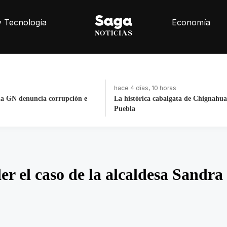
y Tecnología
Economía
oras
hace 4 días, 10 horas
balgata de Chignahuapan en
Fortalece la economía circular; recu
toneladas de residuos
er el caso de la alcaldesa Sandr