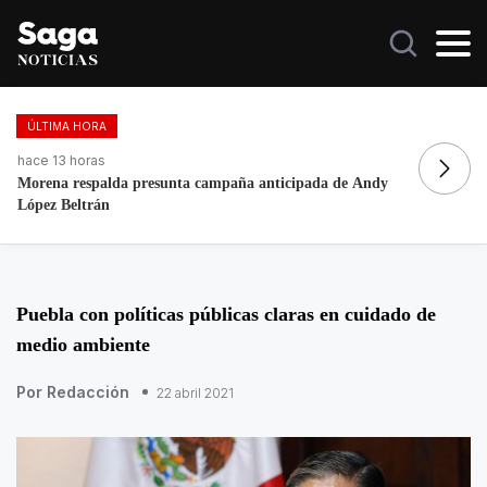
ÚLTIMA HORA
hace 13 horas
ha
Morena respalda presunta campaña anticipada de Andy
A
López Beltrán
E
Puebla con políticas públicas claras en cuidado de
medio ambiente
Por Redacción
22 abril 2021