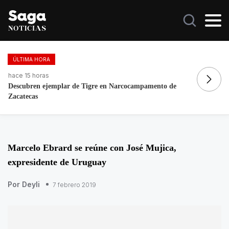
ÚLTIMA HORA
hace 17 horas
amento de
Galilea Montijo celebra estar entre Los 50 más be
Marcelo Ebrard se reúne con José Mujica,
expresidente de Uruguay
Por Deyli
7 febrero 2019