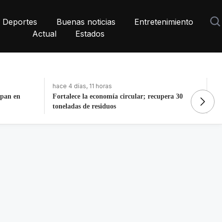
Deportes
Buenas noticias
Entretenimiento
Actual
Estados
hace 9 horas
ha
pera 30
Retiran más de 22 toneladas de basura de Av
Do
Las Torres
Y