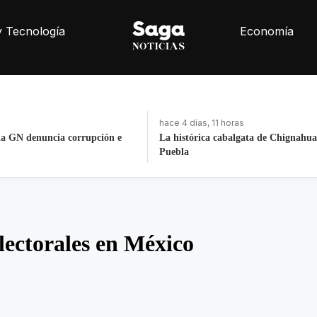
y Tecnología
Economía
ras
hace 4 días, 11 horas
balgata de Chignahuapan en
Fortalece la economía circular; recu
toneladas de residuos
lectorales en México