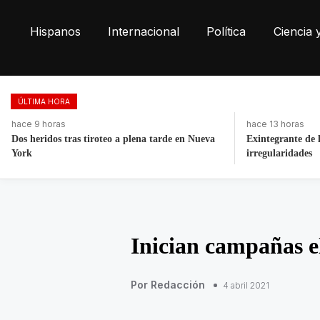
Hispanos
Internacional
Política
Ciencia 
ÚLTIMA HORA
hace 13 horas
hace 4 días, 11 ho
Exintegrante de la GN denuncia corrupción e
La histórica ca
irregularidades
Puebla
Inician campañas e
Por Redacción
4 abril 2021