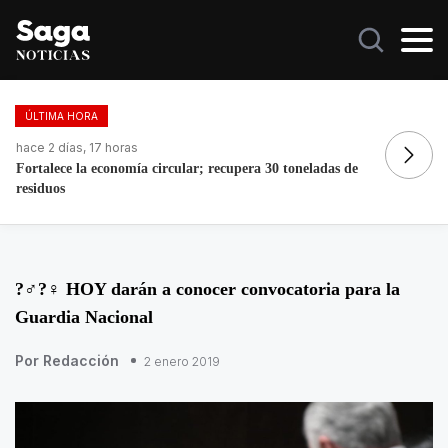
ÚLTIMA HORA
hace 15 horas
ha
Grace Palomares se disculpa por comentario contra adultos
Mo
mayores
Ló
?‍♂?‍♀ HOY darán a conocer convocatoria para la
Guardia Nacional
Por Redacción
2 enero 2019