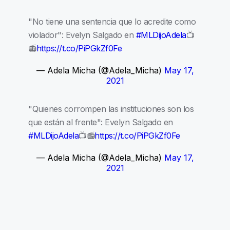
"No tiene una sentencia que lo acredite como
violador": Evelyn Salgado en
#MLDijoAdela
📺
📻
https://t.co/PiPGkZf0Fe
— Adela Micha (@Adela_Micha)
May 17,
2021
"Quienes corrompen las instituciones son los
que están al frente": Evelyn Salgado en
#MLDijoAdela
📺📻
https://t.co/PiPGkZf0Fe
— Adela Micha (@Adela_Micha)
May 17,
2021