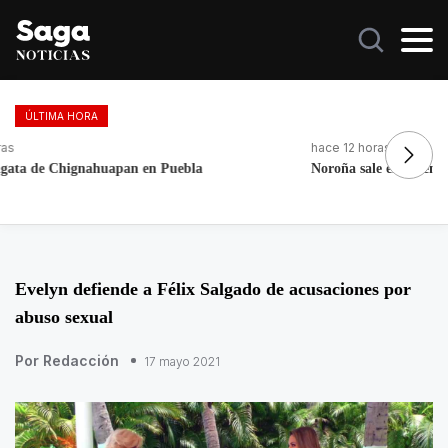
ÚLTIMA HORA
hace 12 horas
ha
Noroña sale en defensa de Nay Salvatori y Grace Palomares
Fo
re
Evelyn defiende a Félix Salgado de acusaciones por
abuso sexual
Por Redacción
17 mayo 2021