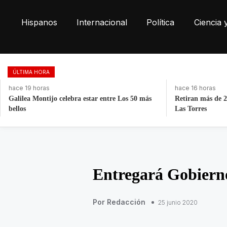
Hispanos
Internacional
Política
Ciencia 
ÚLTIMA HORA
hace 19 horas
hace 16 horas
Galilea Montijo celebra estar entre Los 50 más
Retiran más de 2
bellos
Las Torres
Entregará Gobierno
Por Redacción
25 junio 2020