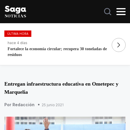
ÚLTIMA HORA
hace 4 días
ha
Fortalece la economía circular; recupera 30 toneladas de
EU
residuos
na
Entregan infraestructura educativa en Ometepec y
Marquelia
Por Redacción
25 junio 2021