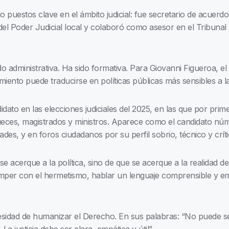
puestos clave en el ámbito judicial: fue secretario de acuerdos
l del Poder Judicial local y colaboró como asesor en el Tribunal 
o administrativa. Ha sido formativa. Para Giovanni Figueroa, el
ento puede traducirse en políticas públicas más sensibles a la
dato en las elecciones judiciales del 2025, en las que por prime
 jueces, magistrados y ministros. Aparece como el candidato nú
es, y en foros ciudadanos por su perfil sobrio, técnico y críti
se acerque a la política, sino de que se acerque a la realidad del
romper con el hermetismo, hablar un lenguaje comprensible y em
sidad de humanizar el Derecho. En sus palabras: “No puede seg