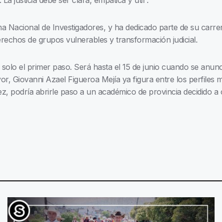
 La justicia debe ser clara, empática y útil”.
a Nacional de Investigadores, y ha dedicado parte de su carre
erechos de grupos vulnerables y transformación judicial.
e solo el primer paso. Será hasta el 15 de junio cuando se anunc
vor, Giovanni Azael Figueroa Mejía ya figura entre los perfiles 
, podría abrirle paso a un académico de provincia decidido a c