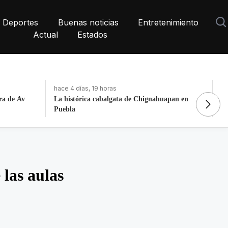
Deportes
Buenas noticias
Entretenimiento
Actual
Estados
hace 4 días, 19 horas
ha
apan en
Fortalece la economía circular; recupera 30
De
toneladas de residuos
N
 las aulas