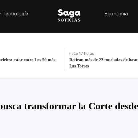
y Tecnología
Economía
hace 4 días, 19 horas
2 toneladas de basura de Av
La histórica cabalgata de Chignahu
Puebla
 busca transformar la Corte desde