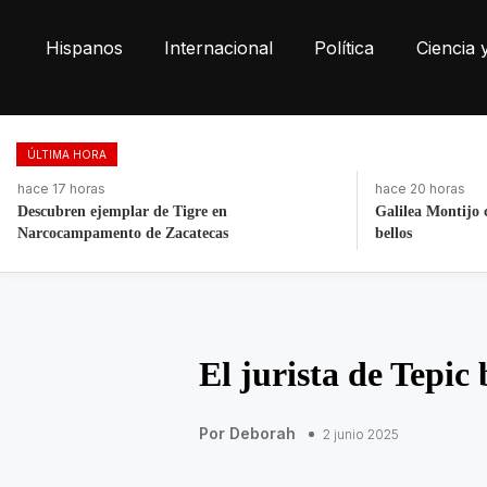
Hispanos
Internacional
Política
Ciencia 
ÚLTIMA HORA
hace 20 horas
hace 17 horas
Galilea Montijo celebra estar entre Los 50 más
Retiran más de 2
bellos
Las Torres
El jurista de Tepic
Por Deborah
2 junio 2025