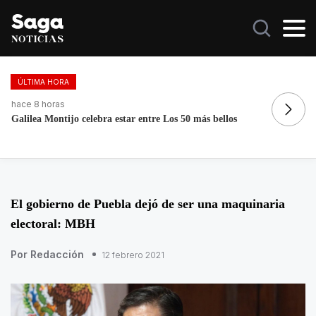
ÚLTIMA HORA
hace 5 horas
los
Dos heridos tras tiroteo a plena tarde en Nueva York
El gobierno de Puebla dejó de ser una maquinaria
electoral: MBH
Por Redacción
12 febrero 2021